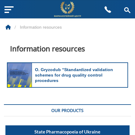
M
Skip
e
to
n
/
Information resources
content
u
B
u
Information resources
t
t
o
О. Gryzodub “Standardized validation
n
schemes for drug quality control
procedures
OUR PRODUCTS
State Pharmacopoeia of Ukraine