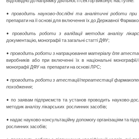
Відповідно до напрямку діяльності сектор виконує наступне:
•
проводить науково-дослідні та аналітичні роботи при 
препарати на її основі для включення їх до Державної Фармако
•
проводить роботи з валідації методик аналізу лікарс
документацію, монографії та загальні статті ДФУ;
•
проводить роботи з напрацювання матеріалу для атестац
виробників або при включенні їх в національні монографі
монографії ДФУ на препарати на основі ЛРС;
•
проводить роботи з атестації/переатестації фармакопей
походження
;
• по заявам підприємств та установ проводить науково-дос
методик аналізу лікарських рослинних засобів;
• надає науково-консультаційну допомогу організаціям та підп
рослинних засобів;