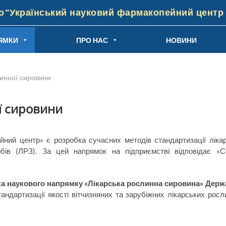
"Український науковий фармакопейний центр я
ЯМКИ
ПРО НАС
НОВИНИ
линної сировини
ї сировини
йний центр» є розробка сучасних методів стандартизації лікар
бів (ЛРЗ). За цей напрямок на підприємстві відповідає «С
а наукового напрямку «Лікарська рослинна сировина» Держ
андартизації якості вітчизняних та зарубіжних лікарських росл