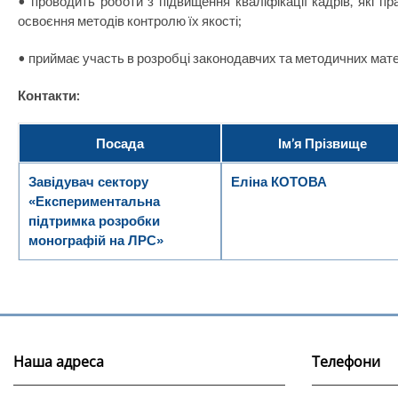
• проводить роботи з підвищення кваліфікації кадрів, які пр
освоєння методів контролю їх якості;
• приймає участь в розробці законодавчих та методичних матер
Контакти:
Посада
Ім’я Прізвище
Завідувач сектору
Еліна КОТОВА
«Експериментальна
підтримка розробки
монографій на ЛРС»
Наша адреса
Телефони