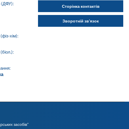
 (ДФУ):
Сторінка контактів
Зворотній зв’язок
(фіз-хім):
біол.):
ання:
ua
рських засобів"