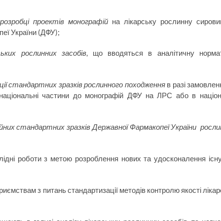
розробці проектів монографій
на лікарську рослинну сирови
пеї України (ДФУ);
ьких рослинних засобів
, що вводяться в аналітичну норма
ії стандартних зразків рослинного походження
в разі замовлен
ї/національні частини до монографій ДФУ на ЛРС або в націон
них стандартних зразків Державної Фармакопеї України росли
лідні роботи з метою розроблення нових та удосконалення існ
риємствам з питань стандартизації методів контролю якості ліка