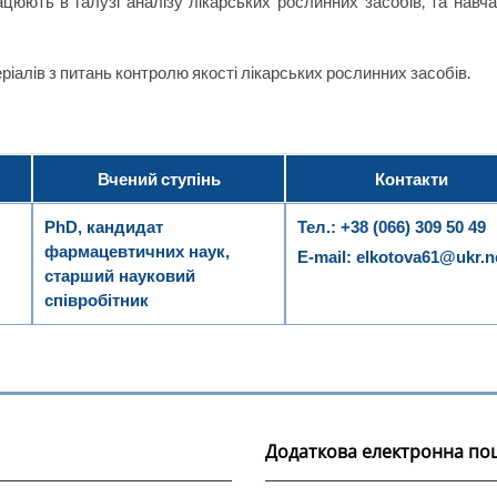
ацюють в галузі аналізу лікарських рослинних засобів, та навч
іалів з питань контролю якості лікарських рослинних засобів.
Вчений ступінь
Контакти
PhD, кандидат
Тел.:
+38 (066) 309 50 49
фармацевтичних наук,
E-mail:
elkotova61@ukr.n
старший науковий
співробітник
Додаткова електронна по