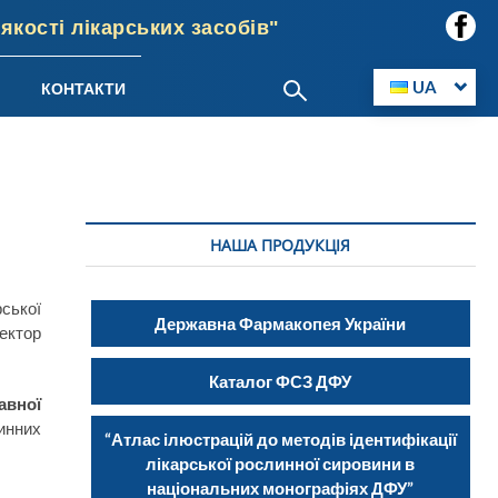
кості лікарських засобів"
UA
КОНТАКТИ
НАША ПРОДУКЦІЯ
ської
Державна Фармакопея України
ектор
Каталог ФСЗ ДФУ
авної
инних
“Атлас ілюстрацій до методів ідентифікації
лікарської рослинної сировини в
національних монографіях ДФУ”