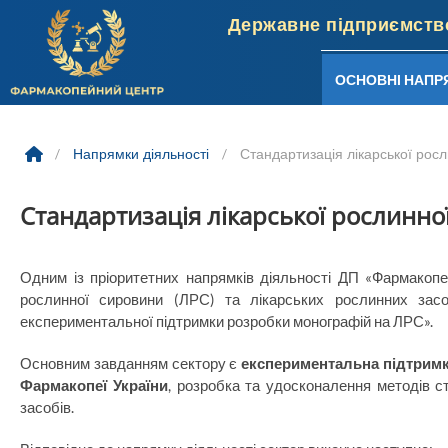
ОСНОВНІ НАПР
Skip
to
/
Напрямки діяльності
/
Стандартизація лікарської рос
content
Стандартизація лікарської рослинно
Одним із пріоритетних напрямків діяльності ДП «Фармакопе
рослинної сировини (ЛРС) та лікарських рослинних засо
експериментальної підтримки розробки монографій на ЛРС».
Основним завданням сектору є
експериментальна підтримк
Фармакопеї України
, розробка та удосконалення методів ст
засобів.