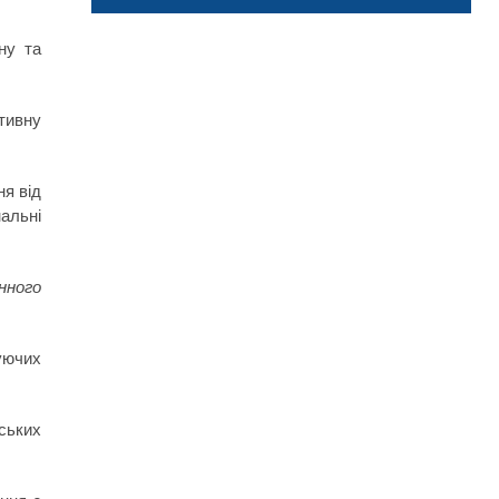
ну та
тивну
ня від
альні
нного
уючих
рських