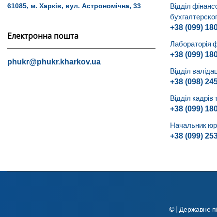
Відділ фінанс
61085, м. Харків, вул. Астрономічна, 33
бухгалтерског
+38 (099) 18
Електронна пошта
Лабораторія ф
+38 (099) 18
phukr@phukr.kharkov.ua
Відділ валідац
+38 (098) 24
Відділ кадрів 
+38 (099) 18
Начальник юри
+38 (099) 25
© | Державне п