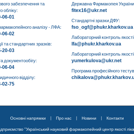
ового забезпечення та
Державна Фармакопея України
о обліку:
fitex16@ukr.net
0-06-01
Стандартні зразки ДФУ:
армакопейного аналізу - ЛФА:
fso_ogf@phukr.kharkov.ua
0-06-02
Лабораторний контроль якості 
ії та стандартних зразків:
lfa@phukr.kharkov.ua
5-20-03
Лабораторний контроль якості (
та документообігу:
yumerkulova@ukr.net
0-06-04
Програма професійного тестув
дичного відділу:
chikalova@phukr.kharkov.
3-02-75
Основні напрямки
Про нас
Новини
Контакти
ідприємство "Український науковий фармакопейний центр якості ліка