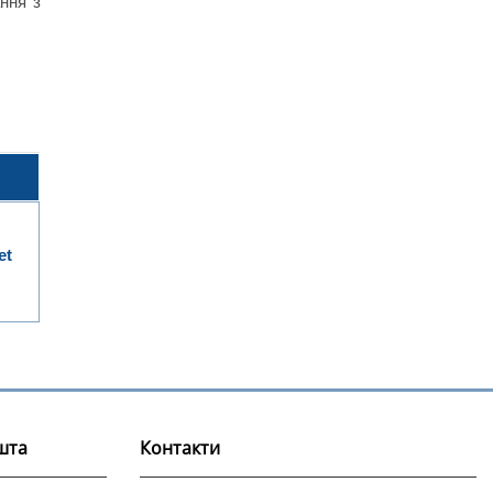
ання з
et
шта
Контакти