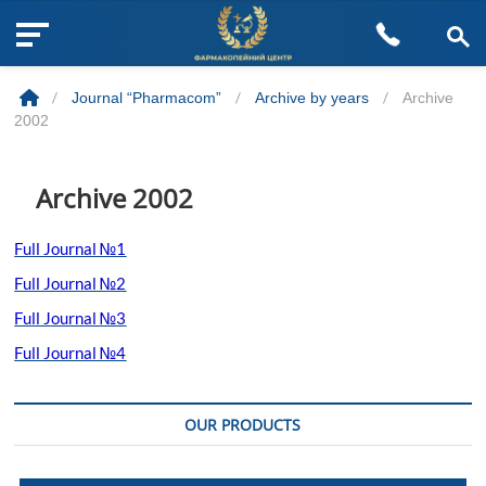
M
Skip
e
to
n
/
Journal “Pharmacom”
/
Archive by years
/
Archive
content
u
2002
B
u
t
Archive 2002
t
o
Full Journal №1
n
Full Journal №2
Full Journal №3
Full Journal №4
OUR PRODUCTS