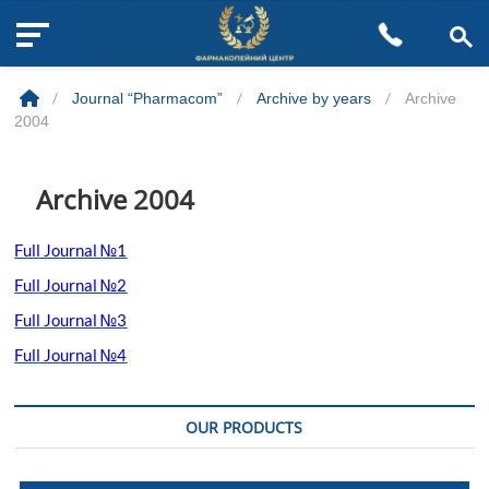
M
Skip
e
to
n
/
Journal “Pharmacom”
/
Archive by years
/
Archive
content
u
2004
B
u
t
Archive 2004
t
o
Full Journal №1
n
Full Journal №2
Full Journal №3
Full Journal №4
OUR PRODUCTS