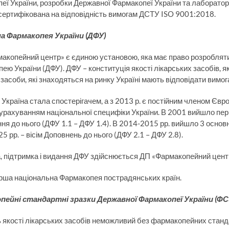
еї України, розробки Державної Фармакопеї України та лабораторно
сертифікована на відповідність вимогам ДСТУ ISO 9001:2018.
а Фармакопея України (ДФУ)
акопейний центр» є єдиною установою, яка має право розробляти,
ею України (ДФУ). ДФУ – конституція якості лікарських засобів, я
 засоби, які знаходяться на ринку Україні мають відповідати вимо
 Україна стала спостерігачем, а з 2013 р. є постійним членом Євр
 з урахуванням національної специфіки України. В 2001 вийшло пер
ня до нього (ДФУ 1.1 – ДФУ 1.4). В 2014-2015 рр. вийшло 3 основн
5 рр. – вісім Доповнень до нього (ДФУ 2.1 – ДФУ 2.8).
, підтримка і видання ДФУ здійснюється ДП «Фармакопейний центр
рша національна Фармакопея пострадянських країн.
пейні стандартні зразки Державної Фармакопеї України (ФС
 якості лікарських засобів неможливий без фармакопейних стандар