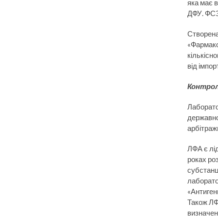
яка має 
ДФУ. ФСЗ
Створена
«Фармако
кількісн
від імпо
Контрол
Лаборато
державно
арбітраж
ЛФА є лі
роках ро
субстанц
лаборато
«Антиген
Також ЛФ
визначен