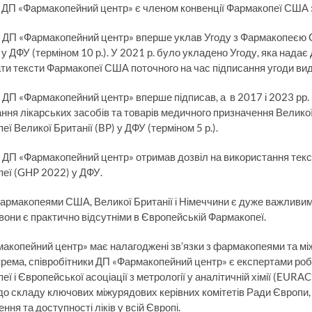
. ДП «Фармакопейний центр» є членом конвенції Фармакопеї США 
. ДП «Фармакопейний центр» вперше уклав Угоду з Фармакопеєю
 у ДФУ (терміном 10 р.). У 2021 р. було укладено Угоду, яка над
ти тексти Фармакопеї США поточного на час підписання угоди ви
. ДП «Фармакопейний центр» вперше підписав, а в 2017 і 2023 рр
ння лікарських засобів та товарів медичного призначення Велико
ї Великої Британії (BP) у ДФУ (терміном 5 р.).
. ДП «Фармакопейний центр» отримав дозвіл на використання текс
еї (GHP 2022) у ДФУ.
Фармакопеями США, Великої Британії і Німеччини є дуже важливими
 вони є практично відсутніми в Європейській Фармакопеї.
акопейний центр» має налагоджені зв’язки з фармакопеями та між
окрема, співробітники ДП «Фармакопейний центр» є експертами ро
еї і Європейської асоціації з метрології у аналітичній хімії (EU
до складу ключових міжурядових керівних комітетів Ради Європи,
ння та доступності ліків у всій Європі.