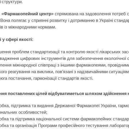
і структури.
П «Фармакопейний центр»
спрямована на задоволення потреб су
Вона полягає у сприянні розвитку і дотриманню в Україні стандарт
ів із міжнародними нормами.
і у сфері якості:
шення проблем стандартизації та контролю якості лікарських зас
вадження цифрових інструментів для забезпечення екологічної ст
лення міжнародної співпраці з іншими фармакопеями, провідними
кого реагування на виклики, пов’язані з надзвичайними ситуація
юга постачання, гармонізації стандартів якості.
ння поставлених цілей відбуватиметься шляхом здійснення н
обка, підтримка та видання Державної Фармакопеї України, гарм
ональних особливостей;
обка та підтримка національної системи фармакопейних стандарт
обка та організація Програми професійного тестування лабораторі