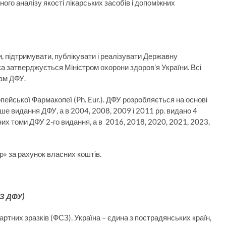
го аналізу якості лікарських засобів і допоміжних
 підтримувати, публікувати і реалізувати Державну
ка затверджується Міністром охорони здоров’я України. Всі
гам ДФУ.
опейської Фармакопеї (Ph. Eur.). ДФУ розробляється на основі
ше видання ДФУ, а в 2004, 2008, 2009 і 2011 рр. видано 4
их томи ДФУ 2-го видання, а в 2016, 2018, 2020, 2021, 2023,
» за рахунок власних коштів.
З ДФУ)
тних зразків (ФСЗ). Україна – єдина з пострадянських країн,