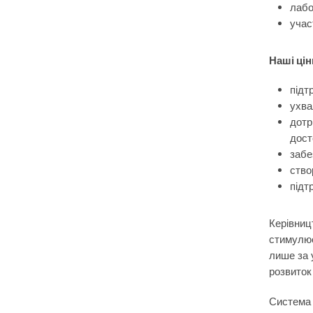
лабо
учас
Наші цін
підт
ухва
дотр
дост
забе
ство
підт
Керівниц
стимулює
лише за 
розвиток
Система 