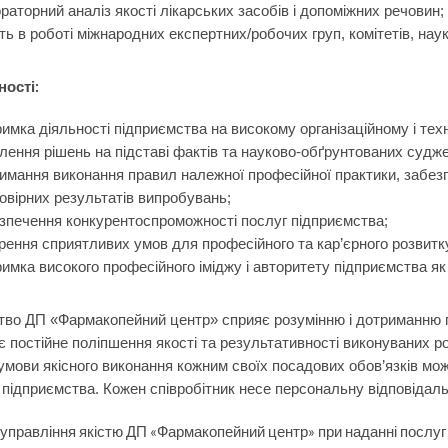
раторний аналіз якості лікарських засобів і допоміжних речовин;
ть в роботі міжнародних експертних/робочих груп, комітетів, нау
ності:
римка діяльності підприємства на високому організаційному і техн
лення рішень на підставі фактів та науково-обґрунтованих судж
имання виконання правил належної професійної практики, забезп
овірних результатів випробувань;
зпечення конкурентоспроможності послуг підприємства;
рення сприятливих умов для професійного та кар’єрного розвитку
римка високого професійного іміджу і авторитету підприємства як 
тво ДП «Фармакопейний центр» сприяє розумінню і дотриманню по
 постійне поліпшення якості та результативності виконуваних 
умови якісного виконання кожним своїх посадових обов’язків мож
 підприємства. Кожен співробітник несе персональну відповідаль
управління якістю ДП «Фармакопейний центр» при наданні послуг 