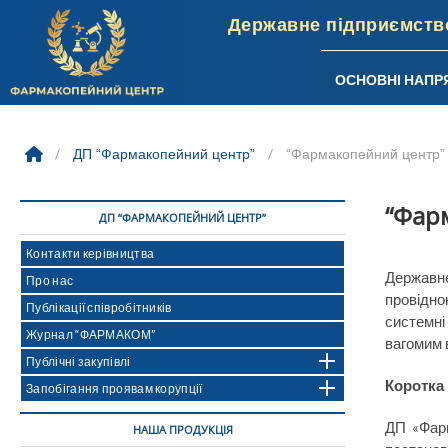
ОСНОВНІ НАПР
Skip
to
/
ДП “Фармакопейний центр”
/
“Фармакопейний центр”
content
“Фар
ДП “ФАРМАКОПЕЙНИЙ ЦЕНТР”
Контакти керівництва
Державн
Про нас
провідно
Публікації співробітників
системні
Журнал “ФАРМАКОМ”
вагомим 
Публічні закупівлі
Коротка 
Запобігання проявам корупції
ДП «Фарм
НАША ПРОДУКЦІЯ