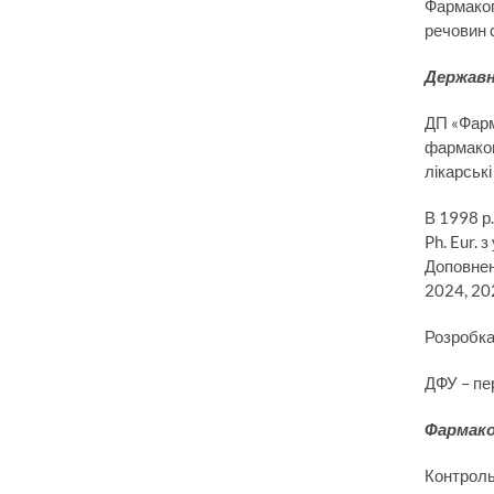
Фармакоп
речовин 
Державн
ДП «Фарм
фармакоп
лікарські
В 1998 р.
Ph. Eur.
Доповнен
2024, 202
Розробка
ДФУ – пе
Фармако
Контроль