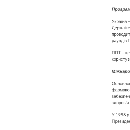
Програм
Україна 
Держлікс
проводит
раундів 
ППТ – це
користув
Міжнаро
Основною
фармакоп
забезпеч
здоров’я 
У 1998 р.
Президен