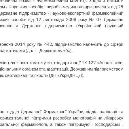
первинна назва – Фармакопейний комітет). Згідно з наказом
м лікарських засобів і виробів медичного призначення від 28
ержавне підприємство «Науково-експертний фармакопейний
карських засобів від 12 листопада 2008 року № 07 Державне
новано у Державне підприємство «Український науковий
0 вересня 2014 року № 442, підприємство належить до сфери
 наркотиками (далі – Держлікслужба).
 технічного комітету зі стандартизації ТК 122 «Аналіз газів,
аціональним органом стандартизації, Державним підприємством
ї, сертифікаці та якості» (ДП «УкрНДНЦ»)).
 відділ Державної Фармакопеї України, відділ валідації та
периментальної підтримки розробки монографій на лікарську
агальної фармакології, а також підтримуючі господарські і