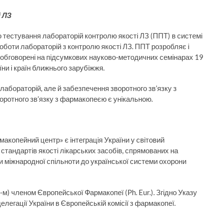
 ЛЗ
 тестування лабораторій контролю якості ЛЗ (ППТ) в системі
оботи лабораторій з контролю якості ЛЗ. ППТ розробляє і
і обговорені на підсумкових науково-методичних семінарах 19
ни і країн ближнього зарубіжжя.
лабораторій, але й забезпечення зворотного зв’язку з
оротного зв’язку з фармакопеєю є унікальною.
копейний центр» є інтеграція України у світовий
тандартів якості лікарських засобів, спрямованих на
ри міжнародної спільноти до української системи охорони
8-м) членом Європейської Фармакопеї (Ph. Eur.). Згідно Указу
егації України в Європейській комісії з фармакопеї.