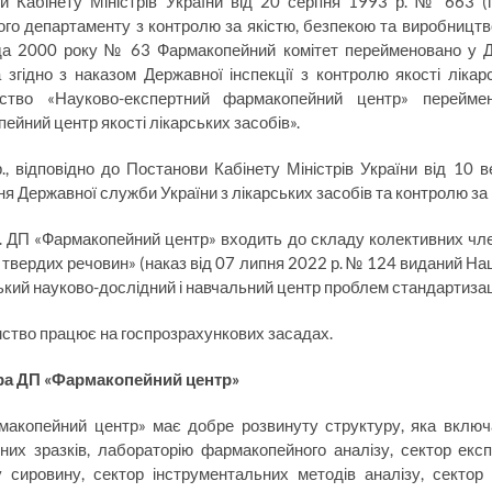
и Кабінету Міністрів України від 20 серпня 1993 р. № 663 (
го департаменту з контролю за якістю, безпекою та виробництво
да 2000 року № 63 Фармакопейний комітет перейменовано у Д
а згідно з наказом Державної інспекції з контролю якості лі
мство «Науково-експертний фармакопейний центр» перейме
ейний центр якості лікарських засобів».
., відповідно до Постанови Кабінету Міністрів України від 1
ня Державної служби України з лікарських засобів та контролю за
. ДП «Фармакопейний центр» входить до складу колективних членів
а твердих речовин» (наказ від 07 липня 2022 р. № 124 виданий Н
ький науково-дослідний і навчальний центр проблем стандартизаці
ство працює на госпрозрахункових засадах.
ра ДП «Фармакопейний центр»
акопейний центр» має добре розвинуту структуру, яка включає:
них зразків, лабораторію фармакопейного аналізу, сектор екс
 сировину, сектор інструментальних методів аналізу, сектор з