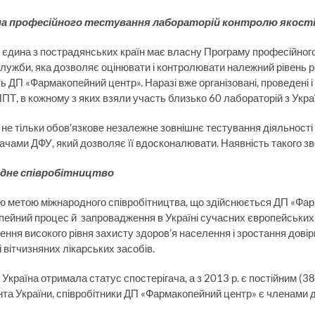
а професійного тестування лабораторій контролю якості
– єдина з пострадянських країн має власну Програму професійного
лужби, яка дозволяє оцінювати і контролювати належний рівень р
ь ДП «Фармакопейний центр». Наразі вже організовані, проведені 
ППТ, в кожному з яких взяли участь близько 60 лабораторій з Украї
 не тільки обов’язкове незалежне зовнішнє тестування діяльності 
ачами ДФУ, який дозволяє її вдосконалювати. Наявність такого зв
дне співробітництво
 метою міжнародного співробітництва, що здійснюється ДП «Фарма
ейний процес й запровадження в Україні сучасних європейських с
ення високого рівня захисту здоров’я населення і зростання дові
і вітчизняних лікарських засобів.
 Україна отримала статус спостерігача, а з 2013 р. є постійним (3
та України, співробітники ДП «Фармакопейний центр» є членами дел