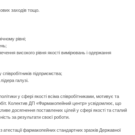
кових заходів тощо.
ічному рівні;
ень;
ечення високого рівня якості вимірювань і одержання
 співробітників підприємства;
лідера галузі.
літики у сфері якості всіма співробітниками, мотивує та
робіт. Колектив ДП «Фармакопейний центр» усвідомлює, що
ливе досягнення поставлених цілей у сфері якості та сталий
ність за результати своєї роботи.
з атестації фармакопейних стандартних зразків Державної