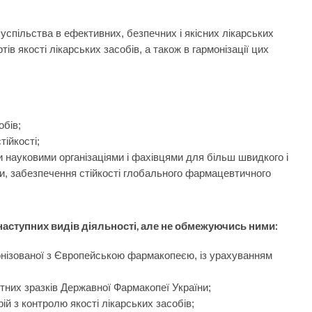
спільства в ефективних, безпечних і якісних лікарських
ів якості лікарських засобів, а також в гармонізації цих
обів;
ійкості;
 науковими організаціями і фахівцями для більш швидкого і
ми, забезпечення стійкості глобального фармацевтичного
аступних видів діяльності, але не обмежуючись ними:
онізованої з Європейською фармакопеєю, із урахуванням
них зразків Державної Фармакопеї України;
й з контролю якості лікарських засобів;