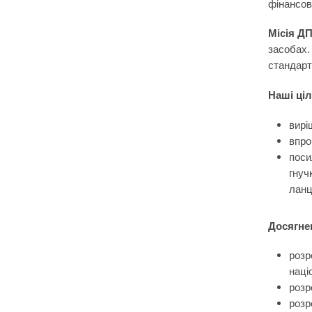
фінансов
Місія Д
засобах. 
стандарт
Наші ціл
вирі
впро
поси
гнуч
ланц
Досягне
розр
наці
розр
розр