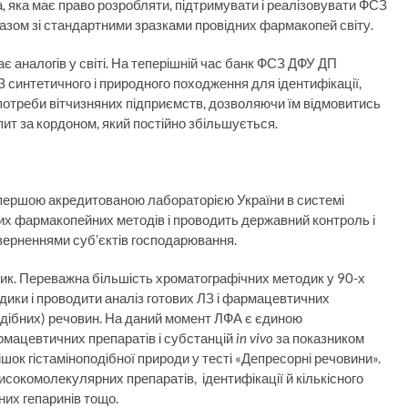
 яка має право розробляти, підтримувати і реалізовувати ФСЗ
азом зі стандартними зразками провідних фармакопей світу.
аналогів у світі. На теперішній час банк ФСЗ ДФУ ДП
синтетичного і природного походження для ідентифікації,
є потреби вітчизняних підприємств, дозволяючи їм відмовитись
пит за кордоном, який постійно збільшується.
першою акредитованою лабораторією України в системі
них фармакопейних методів і проводить державний контроль і
зверненнями суб’єктів господарювання.
дик. Переважна більшість хроматографічних методик у 90-х
ики і проводити аналіз готових ЛЗ і фармацевтичних
подібних) речовин. На даний момент ЛФА є єдиною
армацевтичних препаратів і субстанцій
in vivo
за показником
ок гістаміноподібної природи у тесті «Депресорні речовини».
исокомолекулярних препаратів, ідентифікації й кількісного
их гепаринів тощо.