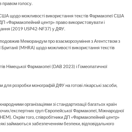
з правом голосу.
 США щодо можливості використання текстів Фармакопеї США
ає ДП «Фармакопейний центр» право використовувати і
дання (2019 USP42-NF37) у ДФУ.
. подовжив Меморандум про взаєморозуміння з Агентством з
ї Британії (MHRA) щодо можливості використання текстів
тів Німецької Фармакопеї (DAB 2023) і Гомеопатичної
 для розробки монографій ДФУ на готові лікарські засоби,
народними організаціями зі стандартизації багатьох країн
бочих/експертних груп Європейської Фармакопеї, Міжнародної
RACHEM). Окрім того, співробітники ДП «Фармакопейний центр»
 які займаються забезпеченням безпеки, відповідального