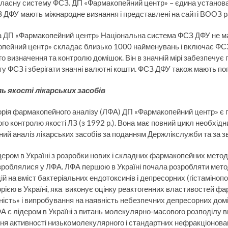
власну систему ФСЗ. ДП «Фармакопейний центр» – єдина установа,
 ДФУ мають міжнародне визнання і представлені на сайті ВООЗ р
 ДП «Фармакопейний центр» Національна система ФСЗ ДФУ не має 
пейний центр» складає близько 1000 найменувань і включає ФСЗ 
ого визначення та контролю домішок. Він в значній мірі забезпечу
рту ФСЗ і зберігати значні валютні кошти. ФСЗ ДФУ також мають по
ь якості лікарських засобів
рія фармакопейного аналізу (ЛФА) ДП «Фармакопейний центр» є 
го контролю якості ЛЗ (з 1992 р.). Вона має повний цикл необхід
ний аналіз лікарських засобів за поданням Держлікслужби та за 
дером в Україні з розробки нових і складних фармакопейних мето
зроблялися у ЛФА. ЛФА першою в Україні почала розробляти метод
ій на вміст бактеріальних ендотоксинів і депресорних (гістаміно
рією в Україні, яка виконує оцінку реактогенних властивостей ф
ність» і випробування на наявність небезпечних депресорних доміш
А є лідером в Україні з питань молекулярно-масового розподілу в
ня активності низькомолекулярного і стандартних нефракціонован