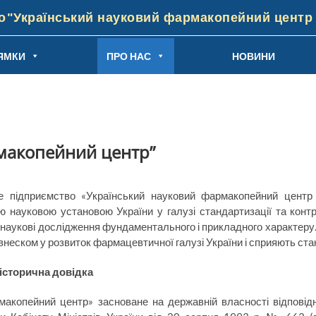
"Український науковий фармакопейний центр я
ЯМКИ
ПРО НАС
НОВИНИ
макопейний центр”
е підприємство «Український науковий фармакопейний центр 
ю науковою установою України у галузі стандартизації та контр
 наукові дослідження фундаментального і прикладного характеру.
внеском у розвиток фармацевтичної галузі України і сприяють стан
історична довідка
акопейний центр» засноване на державній власності відпові