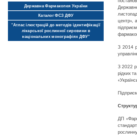
постанов
Державна Фармакопея України
Державно
листопа
Каталог ФСЗ ДФУ
центр», 
“Атлас ілюстрацій до методів ідентифікації
підприє
лікарської рослинної сировини в
фармакоп
національних монографіях ДФУ”
З 2014 р
управлін
З 2022 р
рідких т
«Українс
Підприєм
Структу
ДП «Фарм
стандарт
рослинну