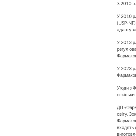
З 2010 р
У 2010 р
(USP-NF)
адаптува
У 2013 р
регулюва
Фармакопе
У 2023 р
Фармакоп
Угоди з 
оскільки
ДП «Фарм
світу. З
Фармакоп
входять 
виготовле