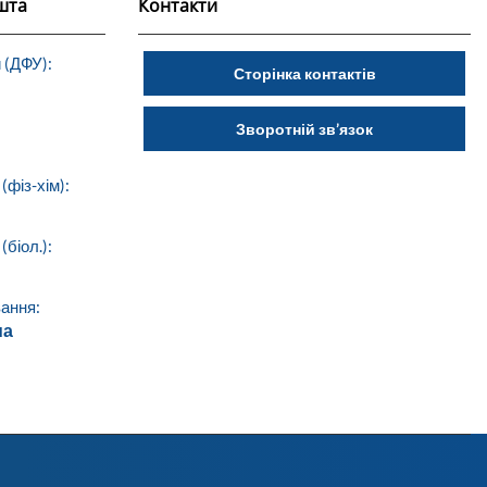
шта
Контакти
 (ДФУ):
Сторінка контактів
Зворотній зв’язок
(фіз-хім):
біол.):
ання:
ua