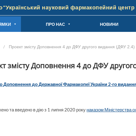
"Український науковий фармакопейний центр я
ЯМКИ
ПРО НАС
НОВИНИ
/
Проект змісту Доповнення 4 до ДФУ другого видання (ДФУ 2.4)
т змісту Доповнення 4 до ДФУ другого
го Доповнення до Державної Фармакопеї України 2-го видання
ено та введено в дію з 1 липня 2020 року
наказом Міністерства о