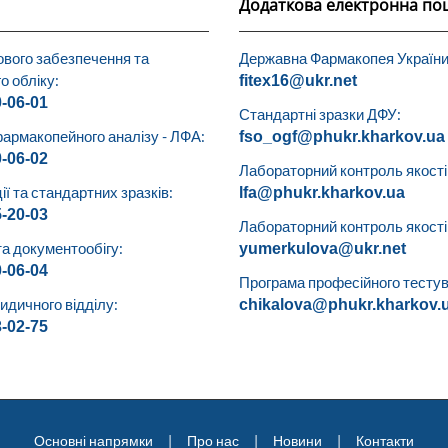
Додаткова електронна по
ового забезпечення та
Державна Фармакопея України
о обліку:
fitex16@ukr.net
0-06-01
Стандартні зразки ДФУ:
армакопейного аналізу - ЛФА:
fso_ogf@phukr.kharkov.ua
0-06-02
Лабораторний контроль якості 
ії та стандартних зразків:
lfa@phukr.kharkov.ua
5-20-03
Лабораторний контроль якості (
та документообігу:
yumerkulova@ukr.net
0-06-04
Програма професійного тестув
дичного відділу:
chikalova@phukr.kharkov.
3-02-75
Основні напрямки
Про нас
Новини
Контакти