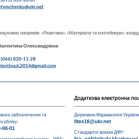
vtymchenko@ukr.net
 наукових напрямів: «Реактиви», «Матеріали та контейнери»; коо
Валентина Олександрівна
 (066) 820-11-28
alentina.k.2014@gmail.com
Додаткова електронна по
ового забезпечення та
Державна Фармакопея України
о обліку:
fitex16@ukr.net
0-06-01
Стандартні зразки ДФУ:
армакопейного аналізу - ЛФА:
fso_ogf@phukr.kharkov.ua