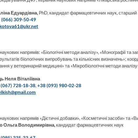
Еліна Едуардівна
,
PhD, кандидат фармацевтичних наук, старший 
 (066) 309-50-49
lkotova61@ukr.net
наукових напрямів: «Біологічні методи аналізу», «Монографії та заг
езультатів біологічних випробувань та кількісних визначень»; коо
ання у ветеринарній медицині» та «Мікробіологічні методи аналізу
ь Неля Віталіївна
 (067) 728-18-38
,
+38 (093) 980-02-28
elkish@gmail.com
 наукових напрямів «Дієтичні добавки», «Косметичні засоби» та «
о Ольга Володимирівна
,
кандидат фармацевтичних наук
 (095) 335-33-67