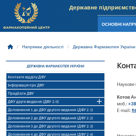
ОСНОВНІ НАПР
Skip
to
/
Напрямки діяльності
/
Державна Фармакопея України
content
Конта
ДЕРЖАВНА ФАРМАКОПЕЯ УКРАЇНИ
Контакти відділу ДФУ
Наукове і
Інформація про ДФУ
Придбати ДФУ
Котов Ан
ДФУ друге видання (ДФУ 2.0)
моб.:
+38
Доповнення 1 до ДФУ другого видання (ДФУ 2.1)
E-mail:
f
Доповнення 2 до ДФУ другого видання (ДФУ 2.2)
Доповнення 3 до ДФУ другого видання (ДФУ 2.3)
Доповнення 4 до ДФУ другого видання (ДФУ 2.4)
Наукове 