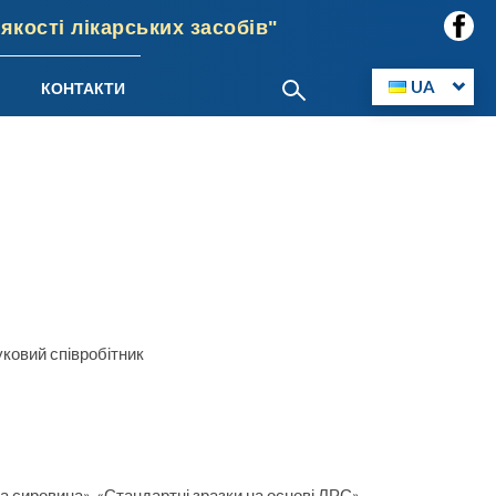
кості лікарських засобів"
UA
КОНТАКТИ
ковий співробітник
а сировина», «Стандартні зразки на основі ЛРС»