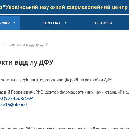
"Український науковий фармакопейний центр я
ЯМКИ
ПРО НАС
НОВИНИ
/
Контакти відділу ДФУ
кти відділу ДФУ
 загальне керівництво, координація робіт із розробки ДФУ
дрій Георгієвич
,
PhD, доктор фармацевтичних наук, старший нау
0 (97) 456-31-94
itex16@ukr.net
редагування ДФУ; керівник наукових напрямів «Лікарська рослинн