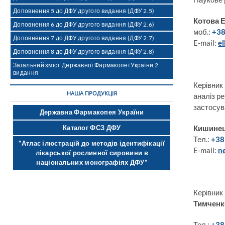
Доповнення 5 до ДФУ другого видання (ДФУ 2.5)
Котова 
Доповнення 6 до ДФУ другого видання (ДФУ 2.6)
моб.:
+38
Доповнення 7 до ДФУ другого видання (ДФУ 2.7)
E-mail:
e
Доповнення 8 до ДФУ другого видання (ДФУ 2.8)
Загальний зміст Державної Фармакопеї України 2
видання
Керівник 
НАША ПРОДУКЦІЯ
аналіз р
застосув
Державна Фармакопея України
Кишинец
Каталог ФСЗ ДФУ
Тел.:
+38
“Атлас ілюстрацій до методів ідентифікації
E-mail:
n
лікарської рослинної сировини в
національних монографіях ДФУ”
Керівник
Тимченк
Тел.:
+38