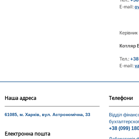
E-mail:
o
Керівник
Котляр 
Тел.:
+38
E-mail:
v
Наша адреса
Телефони
Відділ фінанс
61085, м. Харків, вул. Астрономічна, 33
бухгалтерског
+38 (099) 18
Електронна пошта
Лабораторія ф