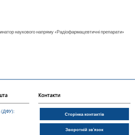
рдинатор наукового напряму «Радіофармацевтичні препарати»
шта
Контакти
 (ДФУ):
Сторінка контактів
Зворотній зв’язок