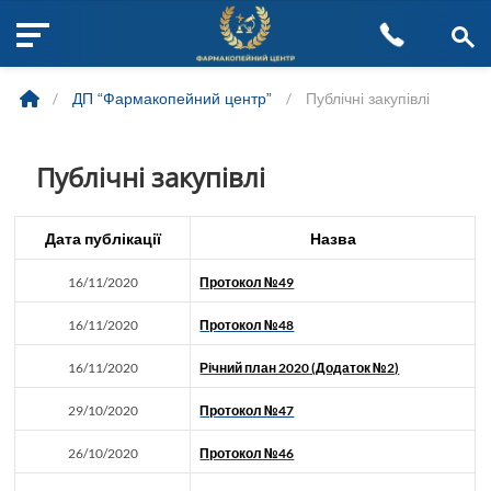
M
Skip
e
to
n
/
ДП “Фармакопейний центр”
/
Публічні закупівлі
content
u
B
u
Публічні закупівлі
t
t
o
Дата публікації
Назва
n
16/11/2020
Протокол №49
16/11/2020
Протокол №48
16/11/2020
Річний план 2020 (Додаток №2)
29/10/2020
Протокол №47
26/10/2020
Протокол №46