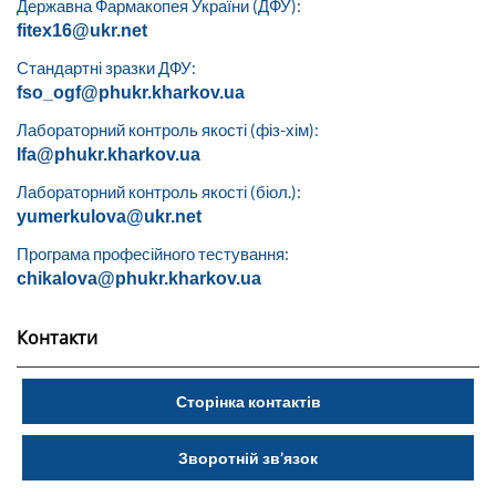
Державна Фармакопея України (ДФУ):
fitex16@ukr.net
Стандартні зразки ДФУ:
fso_ogf@phukr.kharkov.ua
Лабораторний контроль якості (фіз-хім):
lfa@phukr.kharkov.ua
Лабораторний контроль якості (біол.):
yumerkulova@ukr.net
Програма професійного тестування:
chikalova@phukr.kharkov.ua
Контакти
Сторінка контактів
Зворотній зв’язок