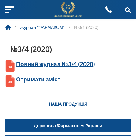
M
Skip
e
to
n
/
Журнал “ФАРМАКОМ”
/
№3/4 (2020)
content
u
B
u
№3/4 (2020)
t
t
Повний журнал №3/4 (2020)
o
n
Отримати зміст
НАША ПРОДУКЦІЯ
Державна Фармакопея України