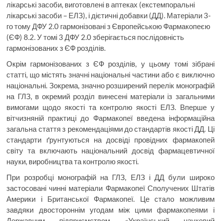
лікарські засоби, виготовлені в аптеках (екстемпоральні
лікарські засоби – ЕЛЗ), і дієтичні добавки (ДД). Матеріали 3-
го тому ДФУ 2.0 гармонізовані з Європейською Фармакопеєю
(ЄФ) 8.2. У томі 3 ДФУ 2.0 зберігається послідовність
гармонізованих з ЄФ розділів.
Окрім гармонізованих з ЄФ розділів, у цьому томі зібрані
статті, що містять значні національні частини або є виключно
національні. Зокрема, значно розширений перелік монографій
на ГЛЗ, в окремий розділ винесені матеріали із загальними
вимогами щодо якості та контролю якості ЕЛЗ. Вперше у
вітчизняній практиці до Фармакопеї введена інформаційна
загальна стаття з рекомендаціями до стандартів якості ДД. Ці
стандарти ґрунтуються на досвіді провідних фармакопей
світу та включають національний досвід фармацевтичної
науки, виробництва та контролю якості.
При розробці монографій на ГЛЗ, ЕЛЗ і ДД були широко
застосовані чинні матеріали Фармакопеї Сполучених Штатів
Америки і Британської Фармакопеї. Це стало можливим
завдяки двостороннім угодам між цими фармакопеями і
Державним підприємством «Український науковий