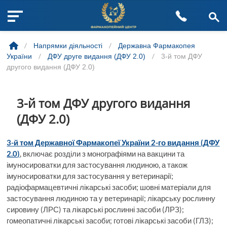
M
Skip
e
to
n
/
Напрямки діяльності
/
Державна Фармакопея
content
u
України
/
ДФУ друге видання (ДФУ 2.0)
/
3-й том ДФУ
B
другого видання (ДФУ 2.0)
u
t
t
3-й том ДФУ другого видання
o
(ДФУ 2.0)
n
3-й том Державної Фармакопеї України 2-го видання (ДФУ
2.0)
, включає розділи з монографіями на вакцини та
імуносироватки для застосування людиною, а також
імуносироватки для застосування у ветеринарії;
радіофармацевтичні лікарські засоби; шовні матеріали для
застосування людиною та у ветеринарії; лікарську рослинну
сировину (ЛРС) та лікарські рослинні засоби (ЛРЗ);
гомеопатичні лікарські засоби; готові лікарські засоби (ГЛЗ);