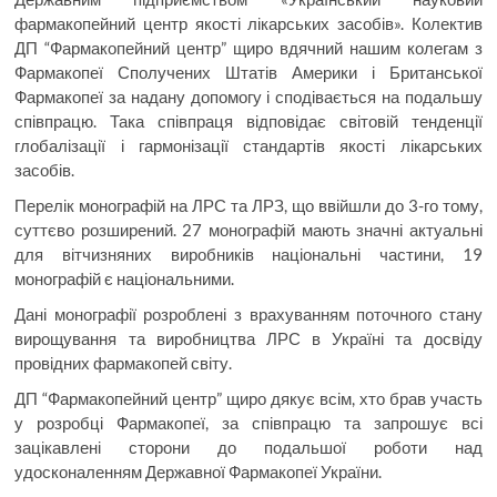
фармакопейний центр якості лікарських засобів». Колектив
ДП “Фармакопейний центр” щиро вдячний нашим колегам з
Фармакопеї Сполучених Штатів Америки і Британської
Фармакопеї за надану допомогу і сподівається на подальшу
співпрацю. Така співпраця відповідає світовій тенденції
глобалізації і гармонізації стандартів якості лікарських
засобів.
Перелік монографій на ЛРС та ЛРЗ, що ввійшли до 3-го тому,
суттєво розширений. 27 монографій мають значні актуальні
для вітчизняних виробників національні частини, 19
монографій є національними.
Дані монографії розроблені з врахуванням поточного стану
вирощування та виробництва ЛРС в Україні та досвіду
провідних фармакопей світу.
ДП “Фармакопейний центр” щиро дякує всім, хто брав участь
у розробці Фармакопеї, за співпрацю та запрошує всі
зацікавлені сторони до подальшої роботи над
удосконаленням Державної Фармакопеї України.