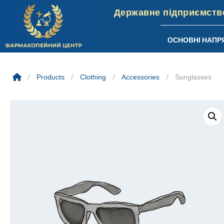
ОСНОВНІ НАПР
Skip
to
/
Products
/
Clothing
/
Accessories
/
Sunglasses
content