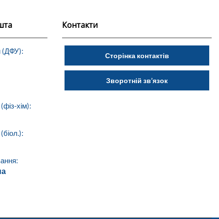
шта
Контакти
 (ДФУ):
Сторінка контактів
Зворотній зв’язок
(фіз-хім):
біол.):
ання:
ua