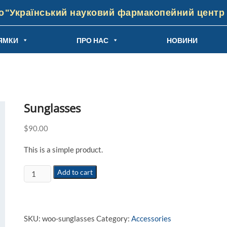
"Український науковий фармакопейний центр я
ЯМКИ
ПРО НАС
НОВИНИ
Sunglasses
$
90.00
This is a simple product.
Sunglasses
Add to cart
quantity
SKU:
woo-sunglasses
Category:
Accessories