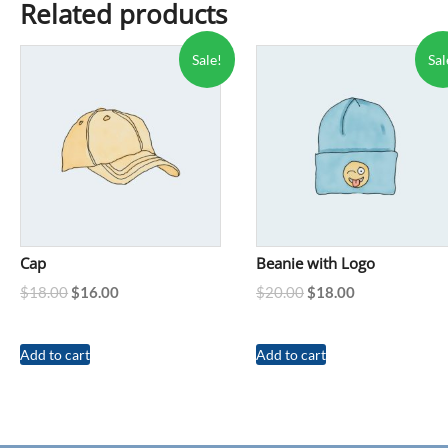
Related products
Sale!
Sal
Cap
Beanie with Logo
$
18.00
$
16.00
$
20.00
$
18.00
Add to cart
Add to cart