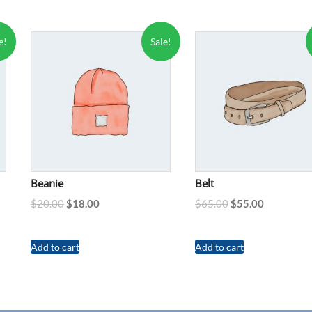
e!
Sale!
Beanie
Belt
$
20.00
$
18.00
$
65.00
$
55.00
Add to cart
Add to cart