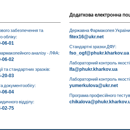
Додаткова електронна по
ового забезпечення та
Державна Фармакопея України
о обліку:
fitex16@ukr.net
0-06-01
Стандартні зразки ДФУ:
армакопейного аналізу - ЛФА:
fso_ogf@phukr.kharkov.ua
0-06-02
Лабораторний контроль якості 
ії та стандартних зразків:
lfa@phukr.kharkov.ua
5-20-03
Лабораторний контроль якості (
та документообігу:
yumerkulova@ukr.net
0-06-04
Програма професійного тестув
дичного відділу:
chikalova@phukr.kharkov.
3-02-75