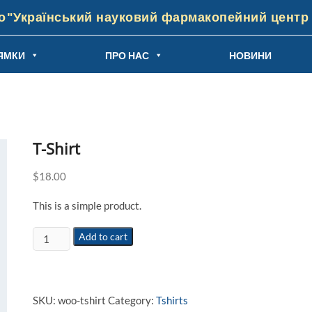
"Український науковий фармакопейний центр я
ЯМКИ
ПРО НАС
НОВИНИ
T-Shirt
$
18.00
This is a simple product.
T-
Add to cart
Shirt
quantity
SKU:
woo-tshirt
Category:
Tshirts