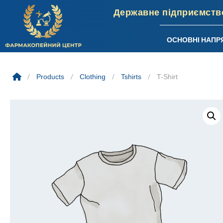
ОСНОВНІ НАПР
Skip
to
/
Products
/
Clothing
/
Tshirts
/
T-Shirt
content