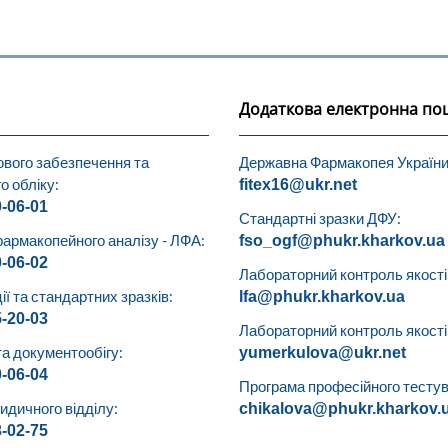
Додаткова електронна по
ового забезпечення та
Державна Фармакопея України
о обліку:
fitex16@ukr.net
0-06-01
Стандартні зразки ДФУ:
армакопейного аналізу - ЛФА:
fso_ogf@phukr.kharkov.ua
0-06-02
Лабораторний контроль якості 
ії та стандартних зразків:
lfa@phukr.kharkov.ua
5-20-03
Лабораторний контроль якості (
та документообігу:
yumerkulova@ukr.net
0-06-04
Програма професійного тестув
дичного відділу:
chikalova@phukr.kharkov.
3-02-75