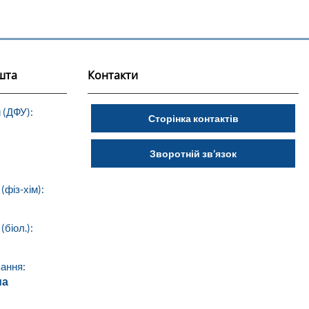
шта
Контакти
 (ДФУ):
Сторінка контактів
Зворотній зв’язок
(фіз-хім):
біол.):
ання:
ua