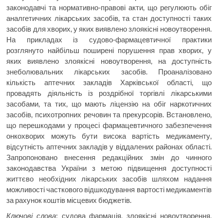
законодавчі та нормативно-правові акти, що регулюють обіг
аналгетичних лікарських засобів, та стан доступності таких
засобів для хворих, у яких виявлено злоякісні новоутворення.
На прикладах із судово-фармацевтичної практики
розглянуто найбільш поширені порушення прав хворих, у
яких виявлено злоякісні новоутворення, на доступність
знеболювальних лікарських засобів. Проаналізовано
кількість аптечних закладів Харківської області, що
провадять діяльність із роздрібної торгівлі лікарськими
засобами, та тих, що мають ліцензію на обіг наркотичних
засобів, психотропних речовин та прекурсорів. Встановлено,
що перешкодами у процесі фармацевтичного забезпечення
онкохворих можуть бути висока вартість медикаменту,
відсутність аптечних закладів у віддалених районах області.
Запропоновано внесення редакційних змін до чинного
законодавства України з метою підвищення доступності
життєво необхідних лікарських засобів шляхом надання
можливості часткового відшкодування вартості медикаментів
за рахунок коштів місцевих бюджетів.
Ключові слова
: судова фармація, злоякісні новоутворення,