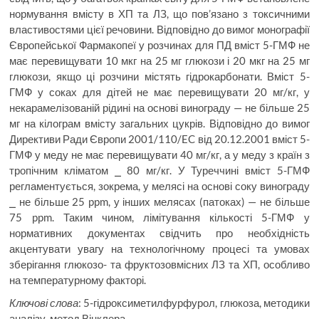
нормування вмісту в ХП та ЛЗ, що пов’язано з токсичними
властивостями цієї речовини. Відповідно до вимог монографії
Європейської Фармакопеї у розчинах для ПД вміст 5-ГМФ не
має перевищувати 10 мкг на 25 мг глюкози і 20 мкг на 25 мг
глюкози, якщо ці розчини містять гідрокарбонати. Вміст 5-
ГМФ у соках для дітей не має перевищувати 20 мг/кг, у
некарамелізованій рідині на основі винограду — не більше 25
мг на кілограм вмісту загальних цукрів. Відповідно до вимог
Директиви Ради Європи 2001/110/EC від 20.12.2001 вміст 5-
ГМФ у меду не має перевищувати 40 мг/кг, а у меду з країн з
тропічним кліматом ⎯ 80 мг/кг. У Туреччині вміст 5-ГМФ
регламентується, зокрема, у мелясі на основі соку винограду
⎯ не більше 25 ppm, у інших мелясах (патоках) — не більше
75 ppm. Таким чином, лімітування кількості 5-ГМФ у
нормативних документах свідчить про необхідність
акцентувати увагу на технологічному процесі та умовах
зберігання глюкозо- та фруктозовмісних ЛЗ та ХП, особливо
на температурному факторі.
Ключові слова
: 5-гідроксиметилфурфурол, глюкоза, методики
аналізу, метод Вінклера.