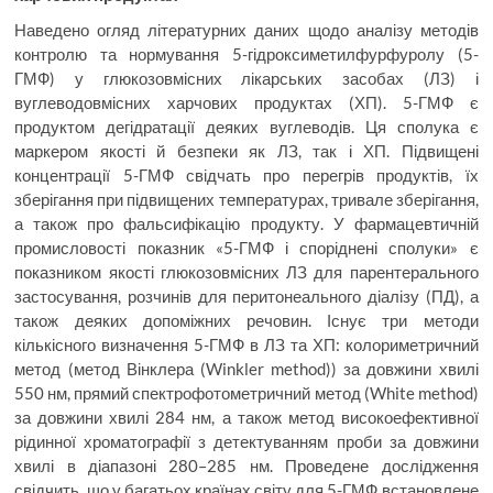
Наведено огляд літературних даних щодо аналізу методів
контролю та нормування 5-гідроксиметилфурфуролу (5-
ГМФ) у глюкозовмісних лікарських засобах (ЛЗ) і
вуглеводовмісних харчових продуктах (ХП). 5-ГМФ є
продуктом дегідратації деяких вуглеводів. Ця сполука є
маркером якості й безпеки як ЛЗ, так і ХП. Підвищені
концентрації 5-ГМФ свідчать про перегрів продуктів, їх
зберігання при підвищених температурах, тривале зберігання,
а також про фальсифікацію продукту. У фармацевтичній
промисловості показник «5-ГМФ і споріднені сполуки» є
показником якості глюкозовмісних ЛЗ для парентерального
застосування, розчинів для перитонеального діалізу (ПД), а
також деяких допоміжних речовин. Існує три методи
кількісного визначення 5-ГМФ в ЛЗ та ХП: колориметричний
метод (метод Вінклера (Winkler method)) за довжини хвилі
550 нм, прямий спектрофотометричний метод (White method)
за довжини хвилі 284 нм, а також метод високоефективної
рідинної хроматографії з детектуванням проби за довжини
хвилі в діапазоні 280–285 нм. Проведене дослідження
свідчить, що у багатьох країнах світу для 5-ГМФ встановлене