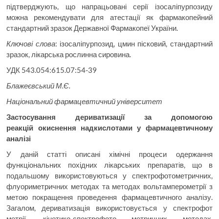
підтверджують, що напрацьовані серії ізосаліпурпозиду
можна рекомендувати для атестації як фармакопейний
стандартний зразок Державної Фармакопеї України.
Ключові слова
: ізосаліпурпозид, цмин пісковий, стандартний
зразок, лікарська рослинна сировина.
УДК 543.054:615.07:54-39
Блажеєвський М.Є.
Національний фармацевтичний університет
Застосування дериватизації за допомогою
реакцій
окиснення надкислотами у фармацевтичному
аналізі
У даній статті описані хімічні процеси одержання
функціональних похідних лікарських препаратів, що в
подальшому використовуються у спектрофотометричних,
флуориметричних методах та методах вольтамперометрії з
метою покращення проведення фармацевтичного аналізу.
Загалом, дериватизація використовується у спектрофот
метрії, кінетико-спектрофото метричних методах,