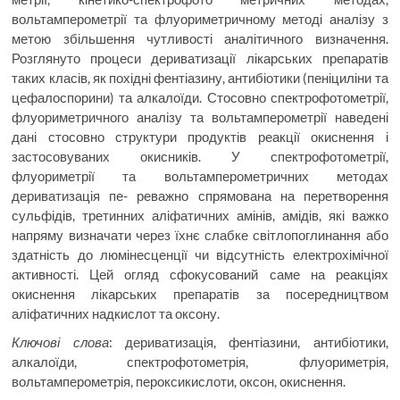
вольтамперометрії та флуориметричному методі аналізу з
метою збільшення чутливості аналітичного визначення.
Розглянуто процеси дериватизації лікарських препаратів
таких класів, як похідні фентіазину, антибіотики (пеніциліни та
цефалоспорини) та алкалоїди. Стосовно спектрофотометрії,
флуориметричного аналізу та вольтамперометрії наведені
дані стосовно структури продуктів реакції окиснення і
застосовуваних окисників. У спектрофотометрії,
флуориметрії та вольтамперометричних методах
дериватизація пе- реважно спрямована на перетворення
сульфідів, третинних аліфатичних амінів, амідів, які важко
напряму визначати через їхнє слабке світлопоглинання або
здатність до люмінесценції чи відсутність електрохімічної
активності. Цей огляд сфокусований саме на реакціях
окиснення лікарських препаратів за посередництвом
аліфатичних надкислот та оксону.
Ключові слова
: дериватизація, фентіазини, антибіотики,
алкалоїди, спектрофотометрія, флуориметрія,
вольтамперометрія, пероксикислоти, оксон, окиснення.