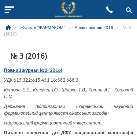
M
Skip
e
to
n
/
Журнал “ФАРМАКОМ”
/
Архів номерів 2016
/
№ 3
content
u
(2016)
B
u
t
№ 3 (2016)
t
o
Повний журнал №3 (2016)
n
УДК 615.322:615.451.16:582.688.3
Котова Е.Е., Количев І.О., Шишко Т.В., Котов А.Г., Кошовий
О.М.
Державне підприємство «Український науковий
фармакопейний центр якості лікарських засобів»
Національний фармацевтичний університет
Питання введення до ДФУ національної монографії