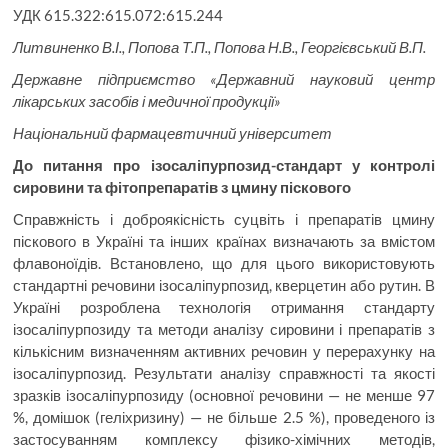
УДК 615.322:615.072:615.244
Литвиненко В.І., Попова Т.П., Попова Н.В., Георгієвський В.П.
Державне підприємство «Державний науковий центр
лікарських засобів і медичної продукції»
Національний фармацевтичний університет
До питання про ізосаліпурпозид-стандарт у контролі
сировини та фітопрепаратів з цмину піскового
Справжність і доброякісність суцвіть і препаратів цмину
піскового в Україні та інших країнах визначають за вмістом
флавоноїдів. Встановлено, що для цього використовують
стандартні речовини ізосаліпурпозид, кверцетин або рутин. В
Україні розроблена технологія отримання стандарту
ізосаліпурпозиду та методи аналізу сировини і препаратів з
кількісним визначенням активних речовин у перерахунку на
ізосаліпурпозид. Результати аналізу справжності та якості
зразків ізосаліпурпозиду (основної речовини — не менше 97
%, домішок (геліхризину) — не більше 2.5 %), проведеного із
застосуванням комплексу фізико-хімічних методів,