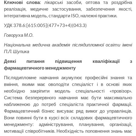
Ключові слова
: лікарські засоби, оптова та роздрібна
реалізація, медичне застосування, забезпечення якості,
інтегративна модель, стандарти ISO, належні практики.
УДК 378.6:[615:005](477+73+4)(043.3)
Говоруха М.О.
Національна медична академія післядипломної освіти імені
П.Л. Шупика
Деякі питання підвищення кваліфікації з
фармацевтичного менеджменту
Післядипломне навчання акумулює професійні знання та
вміння, якими має оволодіти спеціаліст і в основі яких
необхідно закріпити модель спеціальності «провізор».
Система безперервного навчання має бути максимально
наближеною до потреб спеціаліста практичної фармації.
Фармацевтичний бізнес висуває ряд вимог до управлінців.
Вони повинні бути в курсі всіх складових фармацевтичного
менеджменту: адміністрування, планування, організації,
мотивації співробітників. Необхідність поповнення знань має