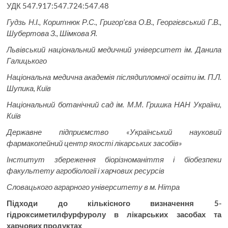
УДК 547.917:547.724:547.48
Гудзь Н.І., Коритнюк Р.С., Григор’єва О.В., Георгієвський Г.В.,
Шубертова З., Шімкова Я.
Львівський національний медичний університет ім. Данила
Галицького
Національна медична академія післядипломної освіти ім. П.Л.
Шупика, Київ
Національний ботанічний сад ім. М.М. Гришка НАН України,
Київ
Державне підприємство «Український науковий
фармакопейний центр якості лікарських засобів»
Інститут збереження біорізноманіття і біобезпеки
факультету агробіології і харчових ресурсів
Словацького аграрного університету в м. Нітра
Підходи до кількісного визначення 5-
гідроксиметилфурфуролу
в лікарських засобах та
харчових продуктах