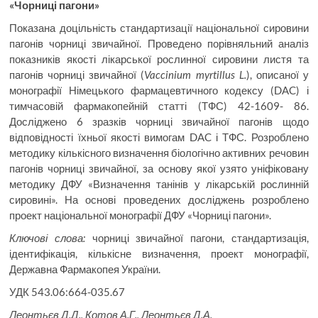
«Чорниці пагони»
Показана доцільність стандартизації національної сировини
пагонів чорниці звичайної. Проведено порівняльний аналіз
показників якості лікарської рослинної сировини листя та
пагонів чорниці звичайної (
Vaccinium myrtillus L.
), описаної у
монографії Німецького фармацевтичного кодексу (DAC) і
тимчасовій фармакопейній статті (ТФС) 42-1609- 86.
Досліджено 6 зразків чорниці звичайної пагонів щодо
відповідності їхньої якості вимогам DAC і ТФС. Розроблено
методику кількісного визначення біологічно активних речовин
пагонів чорниці звичайної, за основу якої узято уніфіковану
методику ДФУ «Визначення танінів у лікарській рослинній
сировині». На основі проведених досліджень розроблено
проект національної монографії ДФУ «Чорниці пагони».
Ключові слова:
чорниці звичайної пагони, стандартизація,
ідентифікація, кількісне визначення, проект монографії,
Державна Фармакопея України.
УДК 543.06:664-035.67
Леонтьєв Д.Д., Котов А.Г., Леонтьєв Д.А.