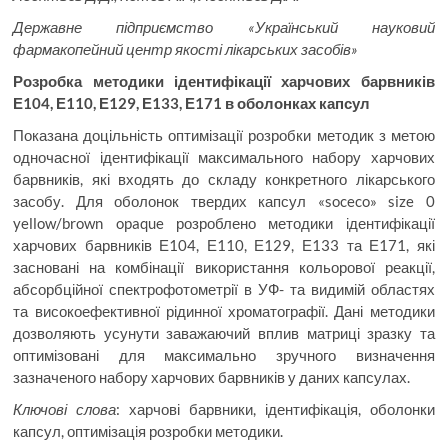
Державне підприємство «Український науковий
фармакопейний центр якості лікарських засобів»
Розробка методики ідентифікації харчових барвників
Е104, Е110, Е129, Е133, Е171 в оболонках капсул
Показана доцільність оптимізації розробки методик з метою
одночасної ідентифікації максимального набору харчових
барвників, які входять до складу конкретного лікарського
засобу. Для оболонок твердих капсул «soceco» size 0
yellow/brown opaque розроблено методики ідентифікації
харчових барвників Е104, Е110, Е129, Е133 та Е171, які
засновані на комбінації використання кольорової реакції,
абсорбційної спектрофотометрії в УФ- та видимій областях
та високоефективної рідинної хроматографії. Дані методики
дозволяють усунути заважаючий вплив матриці зразку та
оптимізовані для максимально зручного визначення
зазначеного набору харчових барвників у даних капсулах.
Ключові слова
: харчові барвники, ідентифікація, оболонки
капсул, оптимізація розробки методики.