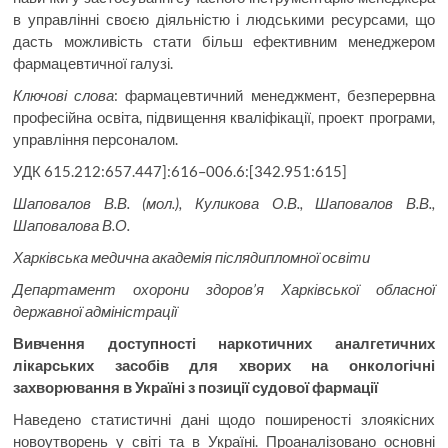
в управлінні своєю діяльністю і людськими ресурсами, що
дасть можливість стати більш ефективним менеджером
фармацевтичної галузі.
Ключові слова
: фармацевтичний менеджмент, безперервна
професійна освіта, підвищення кваліфікації, проект програми,
управління персоналом.
УДК 615.212:657.447]:616–006.6:[342.951:615]
Шаповалов В.В. (мол.), Куликова О.В., Шаповалов В.В.,
Шаповалова В.О.
Харківська медична академія післядипломної освіти
Департамент охорони здоров’я Харківської обласної
державної адміністрації
Вивчення доступності наркотичних аналгетичних
лікарських засобів для хворих на онкологічні
захворювання в Україні з позиції судової фармації
Наведено статистичні дані щодо поширеності злоякісних
новоутворень у світі та в Україні. Проаналізовано основні