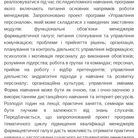
реалізовуватися під час післядипломного навчання, програми
якого включають питання основних напрямків роботи
менеджерів. Запропоновано проект програми «Управління
персоналом», який може складатися з наведених змістовних
модулів: функціональні обов’язки менеджерів
фармацевтичної галузі; питання спілкування та управління
комунікацією; проблеми і прийняття рішень; організація,
планування та контроль діяльності; управління інформацією;
психологія і мотивація персоналу до виконання обов’язків;
розуміння лідерства; робота в групах та командах; персонал,
прийом на роботу і відбір претендентів; управління
діяльністю; андрагогічні підходи у навчанні та розвитку
персоналу; організаційна культура; управління змінами.
Форма навчання може бути як очною, так і очно-заочною з
використанням дистанційного навчання та інтернет-ресурсів.
Розподіл годин на лекції, практичні заняття, семінари має
бути гнучким в залежності від знань слухачів.
Передбачається, що запропонований проект програми
тематичного циклу підвищення кваліфікації менеджерів
фармацевтичної галузі дасть можливість отримати практичні
навички у застосуванні сучасного інструментарію менеджера