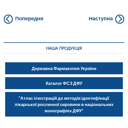
Навігація
Previous
N
Попередня
Наступна
post:
po
записів
НАША ПРОДУКЦІЯ
Державна Фармакопея України
Каталог ФСЗ ДФУ
“Атлас ілюстрацій до методів ідентифікації
лікарської рослинної сировини в національних
монографіях ДФУ”