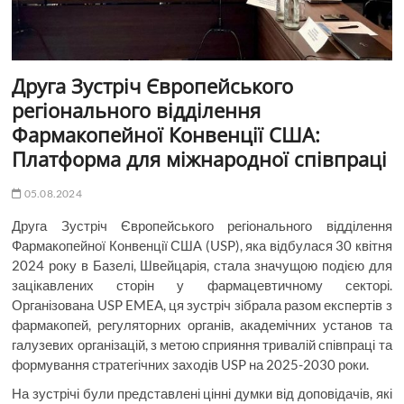
Друга Зустріч Європейського
регіонального відділення
Фармакопейної Конвенції США:
Платформа для міжнародної співпраці
05.08.2024
Друга Зустріч Європейського регіонального відділення
Фармакопейної Конвенції США (USP), яка відбулася 30 квітня
2024 року в Базелі, Швейцарія, стала значущою подією для
зацікавлених сторін у фармацевтичному секторі.
Організована USP EMEA, ця зустріч зібрала разом експертів з
фармакопей, регуляторних органів, академічних установ та
галузевих організацій, з метою сприяння тривалій співпраці та
формування стратегічних заходів USP на 2025-2030 роки.
На зустрічі були представлені цінні думки від доповідачів, які