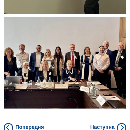
Навігація
Previous
N
Попередня
Наступна