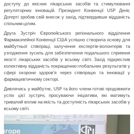
доступу до якісних лікарських засобів та стимулюванні
регуляторних інновацій. Президент Конвенції USP Деніс
Догерті зробив свій внесок у захід, підтвердивши відданість
спільним цілям.
Друга Зустріч Європейського регіонального відділення
Фармакопейної Конвенції США успішно створила основу для
майбутньої співпраці, залучення експертів-волонтерів та
узгодження зусиль для забезпечення подальшого сприяння
якості лікарських засобів у всьому світі. Захід підкреслив
колективну відданість покращенню глобальних результатів у
сфері охорони здоров’я через співпрацю та інновації у
фармацевтичному секторі.
Дивлячись у майбутнє, USP та його члени готові продовжити
успіх цієї зустрічі, просуваючи ініціативи, які матимуть
тривалий вплив на якість та доступність лікарських засобів у
всьому світі.