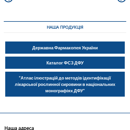
post:
po
записів
НАША ПРОДУКЦІЯ
Державна Фармакопея України
Каталог ФСЗ ДФУ
“Атлас ілюстрацій до методів ідентифікації
лікарської рослинної сировини в національних
монографіях ДФУ”
Наша адреса