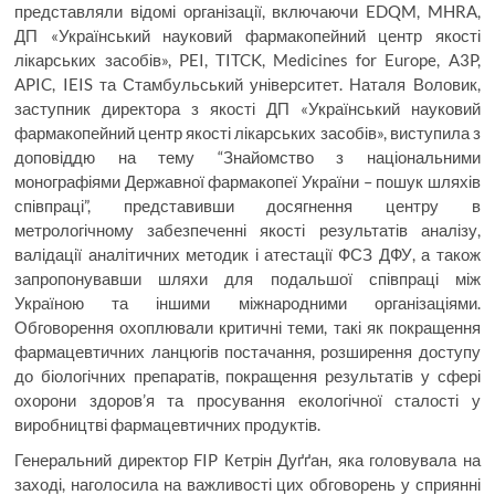
представляли відомі організації, включаючи EDQM, MHRA,
ДП «Український науковий фармакопейний центр якості
лікарських засобів», PEI, TITCK, Medicines for Europe, A3P,
APIC, IEIS та Стамбульський університет. Наталя Воловик,
заступник директора з якості ДП «Український науковий
фармакопейний центр якості лікарських засобів», виступила з
доповіддю на тему “Знайомство з національними
монографіями Державної фармакопеї України – пошук шляхів
співпраці”, представивши досягнення центру в
метрологічному забезпеченні якості результатів аналізу,
валідації аналітичних методик і атестації ФСЗ ДФУ, а також
запропонувавши шляхи для подальшої співпраці між
Україною та іншими міжнародними організаціями.
Обговорення охоплювали критичні теми, такі як покращення
фармацевтичних ланцюгів постачання, розширення доступу
до біологічних препаратів, покращення результатів у сфері
охорони здоров’я та просування екологічної сталості у
виробництві фармацевтичних продуктів.
Генеральний директор FIP Кетрін Дуґґан, яка головувала на
заході, наголосила на важливості цих обговорень у сприянні