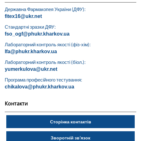
Державна Фармакопея України (ДФУ):
fitex16@ukr.net
Стандартні зразки ДФУ:
fso_ogf@phukr.kharkov.ua
Лабораторний контроль якості (фіз-хім):
lfa@phukr.kharkov.ua
Лабораторний контроль якості (біол.):
yumerkulova@ukr.net
Програма професійного тестування:
chikalova@phukr.kharkov.ua
Контакти
Сторінка контактів
Зворотній зв’язок