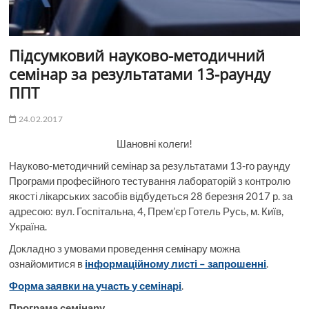
Підсумковий науково-методичний
семінар за результатами 13-раунду
ППТ
24.02.2017
Шановні колеги!
Науково-методичний семінар за результатами 13-го раунду
Програми професійного тестування лабораторій з контролю
якості лікарських засобів відбудеться 28 березня 2017 р. за
адресою: вул. Госпітальна, 4, Прем’єр Готель Русь, м. Київ,
Україна.
Докладно з умовами проведення семінару можна
ознайомитися в
інформаційному листі – запрошенні
.
Форма заявки на участь у семінарі
.
Програма семінару