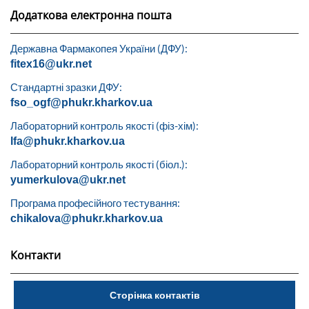
Додаткова електронна пошта
Державна Фармакопея України (ДФУ):
fitex16@ukr.net
Стандартні зразки ДФУ:
fso_ogf@phukr.kharkov.ua
Лабораторний контроль якості (фіз-хім):
lfa@phukr.kharkov.ua
Лабораторний контроль якості (біол.):
yumerkulova@ukr.net
Програма професійного тестування:
chikalova@phukr.kharkov.ua
Контакти
Сторінка контактів