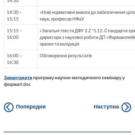
14:30
14:30 –
«Нові нормативні вимоги до забезпечення цілі
15:15
наук, професор НФаУ
15:15 –
«Загальні тексти ДФУ 2.2 “5.12. Стандартні зр
16:00
директора з наукової роботи ДП «Фармакопейн
зразки та валідація
16:00 –
Обговорення результатів
16:30
Завантажити
програму научно-методичного
сем
і
нару у
форматі doc
Навігація
Previous
N
Попередня
Наступна
post:
po
записів