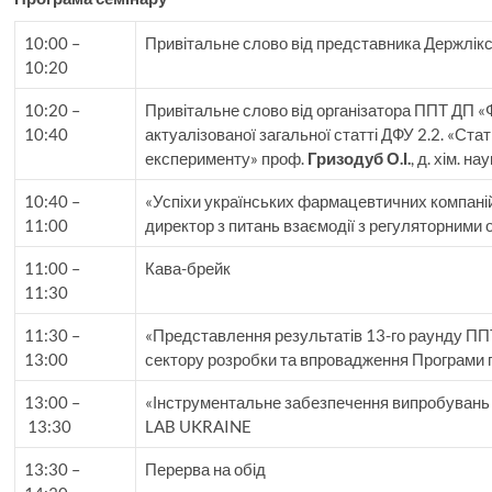
10:00 –
Привітальне слово від представника Держлік
10:20
10:20 –
Привітальне слово від організатора ППТ ДП 
10:40
актуалізованої загальної статті ДФУ 2.2. «Ста
експерименту» проф.
Гризодуб О.І.
, д. хім. 
10:40 –
«Успіхи українських фармацевтичних компані
11:00
директор з питань взаємодії з регуляторними 
11:00 –
Кава-брейк
11:30
11:30 –
«Представлення результатів 13-го раунду П
13:00
сектору розробки та впровадження Програми 
13:00 –
«Інструментальне забезпечення випробуван
13:30
LAB UKRAINE
13:30 –
Перерва на обід